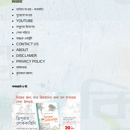
INSIDE
বর্তমান সংখ্যা - অনলাইন
পুরোনো সংখ্যা
YOUTUBE
বন্ধুদের উদ্দেশ্যে
লেখা পাঠাতে
ব্যাঙ্ক একাউন্ট
CONTACT US
ABOUT
DISCLAMER
PRIVACY POLICY
সাক্ষাৎকার
কৃতজ্ঞতা জ্ঞাপন
অক্ষরবার্তা-র বই