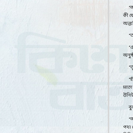
“
আ
কী য
অন্ত্য
“
“
এ
অনুষ
“
ত
“
হ্
মতো 
উনিই
ব
“
অ
পথ। গ