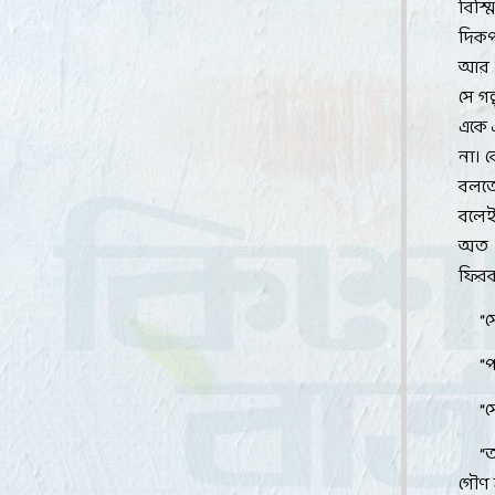
বিস্
দিকপ
আর উ
সে গ
একে 
না। 
বলতে
বলেই
অত ত
ফিরব
“
স
“
প
“
স
“
ত
গৌণ 