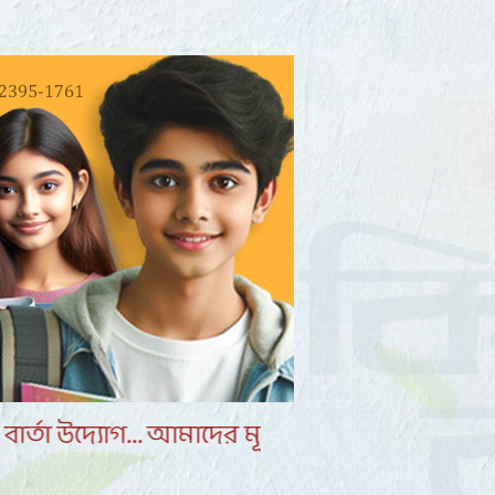
ৌঁছে দেওয়া... যোগাযোগ করুন - akkharbarta@gma