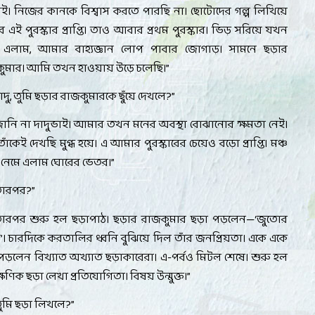
মেই। নিজের কানকে বিশ্বাস করতে পারছি না। ছোটোদের গল্প লিখিয়ে
ে এই পুরস্কার প্রাপ্তি। তাও আবার প্রথম পুরস্কার। ভিড় সরিয়ে যখন
ে এলাম
,
আমার বাহ্যজ্ঞান লোপ পাবার জোগাড়। সামনে ছড়ার
ুমার। আমি তখন হাওয়ায় উড়ে চলেছি।
”
াদু
,
তুমি ছড়ার রাজকুমারকে ছুঁয়ে দেখলে
?”
ানি না দাদুভাই। আমার তখন মনের অবস্থা বোঝানোর ক্ষমতা নেই।
তাঁকেই দেখছি মুগ্ধ হয়ে। এ আমার পুরস্কারের চেয়েও বড়ো প্রাপ্তি। মঞ্চ
 নেমে এলাম ঘোরের ভেতর।
”
তারপর
?”
ারপর শুরু হল ছড়াপাঠ। ছড়ার রাজকুমার ছড়া পড়লেন—
‘
জুতোর
ো
’
।
চারদিকে করতালির ধ্বনি বুঝিয়ে দিল তাঁর জনপ্রিয়তা। একে একে
 পড়লেন বিখ্যাত অখ্যাত ছড়াকারেরা। এ-পর্বও মিটল শেষে। শুরু হল
ষণিক ছড়া লেখা প্রতিযোগিতা। বিষয় উন্মুক্ত।
”
ুমি ছড়া লিখলে
?”