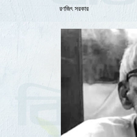
রণজিৎ সরকার