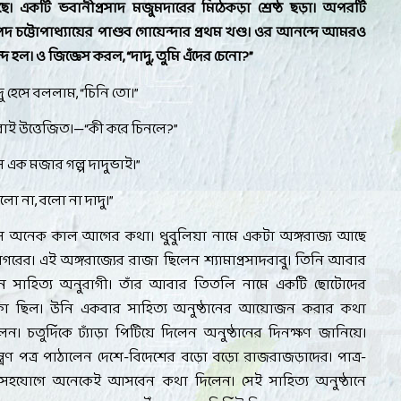
েছে। একটি ভবানীপ্রসাদ মজুমদারের মিঠেকড়া শ্রেষ্ঠ ছড়া। অপরটি
পদ চট্টোপাধ্যায়ের পাণ্ডব গোয়েন্দার প্রথম খণ্ড। ওর আনন্দে আমরও
দ হল। ও জিজ্ঞেস করল
, “
দাদু
,
তুমি এঁদের চেনো
?”
দু হেসে বললাম
, “
চিনি তো।
”
বাই উত্তেজিত।—
“
কী করে চিনলে
?”
ে এক মজার গল্প দাদুভাই।
”
লো না
,
বলো না দাদু।
”
ে অনেক কাল আগের কথা। ধুবুলিয়া নামে একটা অঙ্গরাজ্য আছে
ণনগরের। এই অঙ্গরাজ্যের রাজা ছিলেন শ্যামাপ্রসাদবাবু। তিনি আবার
ন সাহিত্য অনুরাগী। তাঁর আবার তিতলি নামে একটি ছোটোদের
িকা ছিল। উনি একবার সাহিত্য অনুষ্ঠানের আয়োজন করার কথা
ন। চতুর্দিকে ঢ্যাঁড়া পিটিয়ে দিলেন অনুষ্ঠানের দিনক্ষণ জানিয়ে।
ত্রণ পত্র পাঠালেন দেশে-বিদেশের বড়ো বড়ো রাজরাজড়াদের। পাত্র-
র সহযোগে অনেকেই আসবেন কথা দিলেন। সেই সাহিত্য অনুষ্ঠানে