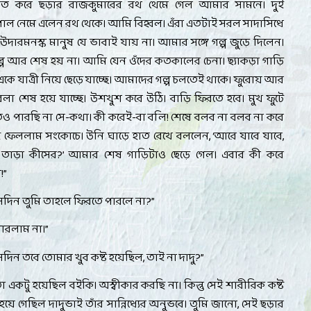
মিত করে ছড়ার রাজকুমারের রথ থেমে গেল আমার সামনে। দুই
াল নেমে এলেন রথ থেকে। আমি বিহ্বল। এঁরা এতটাই সরল সাদাসিধে
দারমনস্ক মানুষ যে ভাবাই যায় না। আমার সঙ্গে গল্প জুড়ে দিলেন।
ল্প আর শেষ হয় না। আমি যেন ওঁদের কতকালের চেনা। ছ্যাকড়া গাড়ি
একে যাত্রী নিয়ে ছেড়ে যাচ্ছে। আমাদের গল্প চলতেই থাকে। ফুরোয় আর
বেলা শেষ হয়ে যাচ্ছে। উশখুশ করে উঠি। বাড়ি ফিরতে হবে। মুখ ফুটে
ও পারছি না সে-কথা। কী করেই-বা বলি! শেষে বলব না বলব না করে
 ফেললাম সংকোচে। উনি ঘাড়ে হাত রেখে বললেন
, ‘
আরে যাবে যাবে
,
াড়া কীসের
?’
আমার শেষ গাড়িটাও ছেড়ে গেল। এবার কী করে
!
”
েদিন তুমি তাহলে ফিরতে পারলে না
?”
ারলাম না।
”
েদিন তবে তোমার খুব কষ্ট হয়েছিল
,
তাই না দাদু
?”
া একটু হয়েছিল বইকি। অস্বীকার করছি না। কিন্তু সেই শারীরিক কষ্ট
হয়ে গেছিল দাদুভাই তাঁর সান্নিধ্যের অনুভবে। তুমি জানো
,
সেই ছড়ার