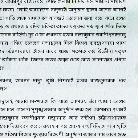
 বহরমপুর রাজ্য থেকে পৌঁছে গেলাম নির্দিষ্ট দিনে সামান্য সাধারণ
ার মতো। এলাহি আয়োজন
,
দাদুভাই। অনুষ্ঠান স্থলের অনেক আগেই
কড়া গাড়ি থেকে নামতে হল যানজট এড়ানোর জন্য। বড়ো বড়ো রথের
 আওয়াজে চারদিক চকিত। তাদের যত্ন করে সভাস্থলে পৌঁছে দিচ্ছে
চ্ছাসেবক বাহিনী। দূর থেকে দেখলাম ছড়ার রাজকুমার ভবানীপ্রসাদবাবু
হিমায় এগিয়ে চলেছেন সভাস্থলের দিকে বিশেষ ব্যবস্থাপনায়। পাশে
ীপদ চট্টোপাধ্যায়। তাঁদের রথের ধ্বজা পতপত করে উড্ডীন। সতৃষ্ণ
ে তাকিয়ে থাকি। ভিড়ের ভেতর ঠোক্কর খেতে খেতে কোনোক্রমে এগিয়ে
ি।
”
তারপর
,
তারপর দাদু
?
তুমি নিশ্চয়ই ছড়ার রাজকুমারকে ধরে
লে
?”
াদুভাই
,
আমার সে-ক্ষমতা কি আছে! একসময় ওঁরা আমার চোখের
লে চলে গেলেন। সুশৃঙ্খলভাবে অনুষ্ঠান শুরু হল একসময়। প্রথমেই
রাজকুমার ভবানীপ্রসাদ মজুমদার আর ষষ্ঠীপদ চট্টোপাধ্যায়কে
স্তবক দিয়ে বরণ করে নেওয়া হল। পরে শুরু হল অনিন্দিতা পাল স্মৃতি
ত্য প্রতিযোগিতার পুরস্কার বিতরণী অনুষ্ঠান। আমার নাম ডাকা হচ্ছে