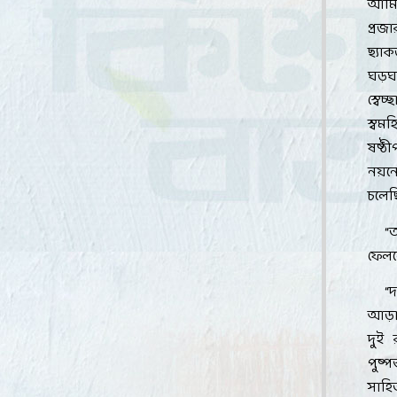
আমিও
প্রজ
ছ্যা
ঘড়ঘড়
স্বে
স্বম
ষষ্ঠ
নয়ন
চলেছ
“
ফেল
“
দ
আড়া
দুই 
পুষ্প
সাহি