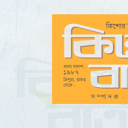
অক্ষরবার্তা - একটি কিশোর বার্তা উদ্যোগ... আ