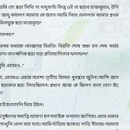
মি তো ছড়া লিখি না দাদুভাই। কিন্তু ওই যে ছড়ার রাজকুমার
,
উনি
ে জাদু করলেন আমায় কে জানে। আমি লিখে ফেললাম আমার প্রথম
মিলযুক্ত ছড়া মাত্রাবৃত্তে।
”
তারপর
?”
রপর মধ্যাহ্ন ভোজনের বিরতি। বিরতি শেষে শুরু হল শেষ পর্বের
্ঠান। তাৎক্ষণিক ছড়া গড়া প্রতিযোগিতার ফলাফল।
”
ুমি এবারেও...
”
যাঁ
,
এবারেও। এবারে অবশ্য তৃতীয় হিসেবে পুরস্কার জুটল। আশি জনে
ছড়াকার ছড়া লিখেছিলেন। প্রধান জাজ কে ছিলেন বলো তো
?
হ্যাঁ
,
।
”
ুবাই হাততালি দিয়ে উঠল
।
নুষ্ঠানের সমাপ্তি ঘোষণা হল সবাইকে ধন্যবাদ জানিয়ে। এবার ফেরার
োধূলি বেলা বয়ে যায়। আমি দাঁড়িয়ে ছ্যাকড়া গাড়ি স্ট্যান্ডে। আমায়