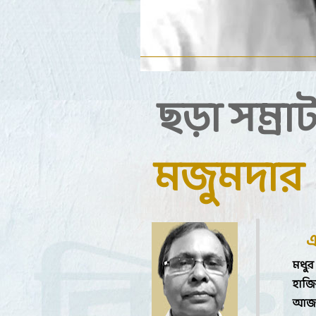
ছড়া সম্রা
মজুমদার
মধুর
হাজির
আজ ত