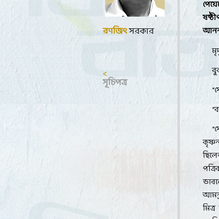
পেয়
ষষ্ঠী
রণজিৎ
সরকার
আনন্
মৃ
বু
<
সূচিপত্র
“
স
“
ব
“
স
কৃষ্
ছিলে
পত্র
ভাবলে
আমন্
মিত্