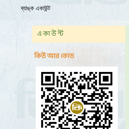
ব্যাঙ্ক একাউন্ট
এ কা উ ন্ট
কিউ আর কোড