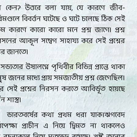
 কেন
?
উত্তরে
বলা
যায়
,
যে কারণে জীব-
িমণ্ডলে
বিবর্ত্তন ঘটেছে ও ঘটে চলেছে ঠিক সেই
ম কারণে কারো কারো মনে প্রশ্ন জাগে
।
প্রশ্ন
রসনের আকূল সম্বেগ সাহায্য করে সেই প্রশ্নের
্তর জানতে।
সভ্যতার উষালগ্নে
পৃথিবীর বিভিন্ন প্রান্তে থাকা
ুষ জনের মধ্যে প্রায় সমজাতীয় প্রশ্ন জেগেছিল।
 সেই প্রশ্নের নিরসন করতে আবির্ভূত হয়েছে
ন শাস্ত্র
।
ভারতবর্ষের কথা প্রথম ধরা যাক
।
ঋগবেদ
্বাপেক্ষা প্রাচীন এ নিয়ে দ্বিমত না থাকলেও