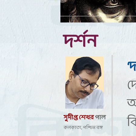
দর্শন
‘
দ
আ
ক
সুদীপ্ত শেখর
পাল
কলকাতা, পশ্চিম বঙ্গ