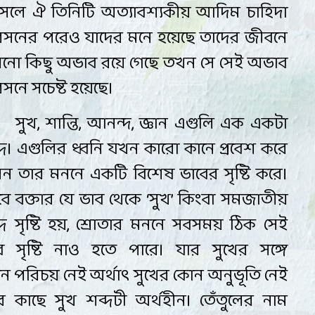
লে ঐ তিনিটি অত্যাবশ্যকীয় আদিম চাহিদা
রসনের পরেও যাদের মনে
হয়েছে তাদের জীবনে
নো কিছু অভাব রয়ে গেছে তখন সে সেই অভাব
রসনে সচেষ্ট হয়েছে
।
সুখ
,
শান্তি
,
আনন্দ
,
জ্ঞান এগুলি এক একটা
্দ
।
এগুলির ধ্বনি যখন কারো কানে প্রবেশ করে
ন তার
মননে
একটি বিশেষ ভাবের সৃষ্টি করে
।
ে বক্তার যে ভাব থেকে
‘সুখ’
কিংবা সমজাতীয়
দ সৃষ্টি হয়
,
শ্রোতার মননে সবসময়
ঠিক
সেই
ব সৃষ্টি নাও হতে
পারে
।
যার সুখের
সঙ্গে
োন
পরিচয় নেই অর্থাৎ
সুখের
কোন অনুভূতি নেই
র কাছে সুখ শব্দটী অর্থহীন। তেঁতুলের নাম