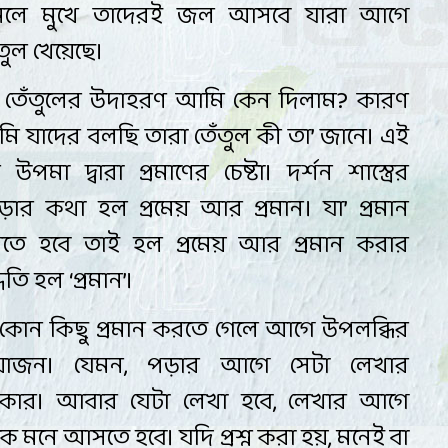
নলে মুখে তাদেরই জল আসবে যারা আগে
ঁতুল খেয়েছে
।
তেঁতুলের উদাহরণ আমি কেন দিলাম
?
কারণ
ি যাদের বলছি তারা তেঁতুল কী তা’ জানে। এই
 উপমা দ্বারা প্রমাণের চেষ্টা
।
দর্শন শাস্ত্রের
ড়ার কথা হল প্রমেয় আর প্রমান
।
যা’
প্রমান
তে হবে তাই হল প্রমেয় আর প্রমান করার
্ধতি হল
‘প্রমান’
।
কোন কিছু প্রমান করতে গেলে আগে উপলব্ধির
রয়োজন
।
যেমন
,
পড়ার আগে সেটা লেখার
কার
।
আবার যেটা লেখা হবে
,
লেখার আগে
কে মনে আসতে হবে
।
যদি প্রশ্ন করা হয়
,
মনেই বা