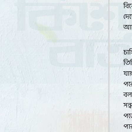
বি
দে
আ
চা
তি
যা
পর
বল
সন্
পড়
পা