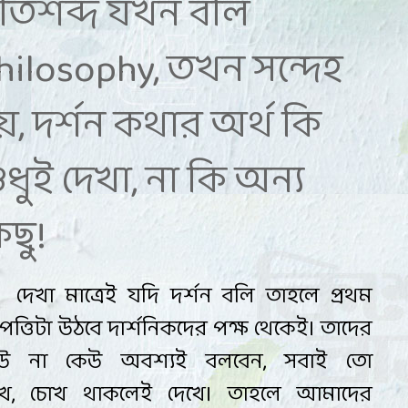
্রতিশব্দ যখন বলি
hilosophy, তখন সন্দেহ
য়, দর্শন কথার অর্থ কি
ুধুই দেখা, না কি অন্য
িছু!
দেখা মাত্রেই যদি দর্শন বলি তাহলে প্রথম
ত্তিটা উঠবে দার্শনিকদের পক্ষ থেকেই
।
তাদের
উ না কেউ অবশ্যই বলবেন
,
সবাই তো
খে
,
চোখ
থাকলেই দেখে। তাহলে আমাদের