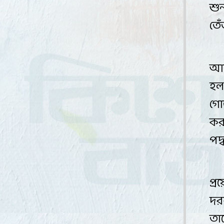
শু
তে
আম
হল
গো
কর
পদ
প্
দর
তা