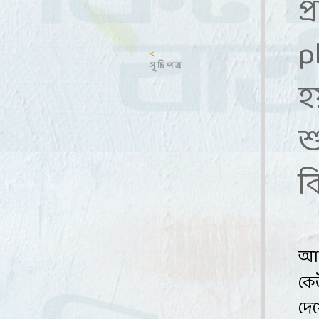
প
p
<
সূ চি প ত্র
হ
শ
ক
আপ
কে
দে