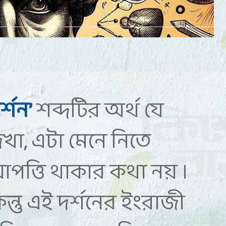
দর্শন’
শব্দটির অর্থ যে
েখা, এটা মেনে নিতে
পত্তি থাকার কথা নয় ।
িন্তু এই দর্শনের ইংরাজী