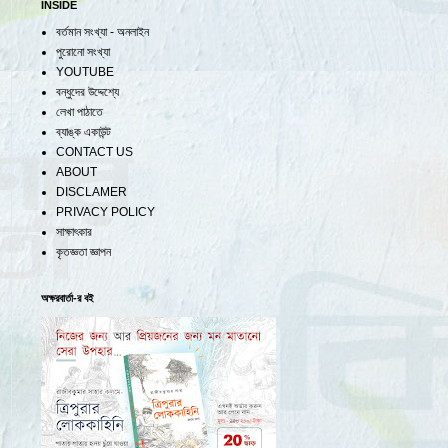
INSIDE
বর্তমান সংখ্যা - অনলাইন
পুরোনো সংখ্যা
YOUTUBE
বন্ধুদের উদ্দেশ্যে
লেখা পাঠাতে
ব্যাঙ্ক একাউন্ট
CONTACT US
ABOUT
DISCLAMER
PRIVACY POLICY
সাক্ষাৎকার
কৃতজ্ঞতা জ্ঞাপন
অক্ষরবার্তা-র বই