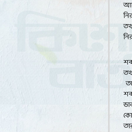
আস
নি
তখ
নি
শব
তখ
তব
শব্
ভা
ক
তা