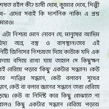
শেষত রইল কী
?
চাষী দেখে
,
কুমোর দেখে
,
শিল্পী
খে– এদের সবাই কি দার্শনিক নাকি!
এ
প্রশ্ন
মারও
।
এটা নিশ্চয়
মেনে নেবেন যে
,
মানুষের আদিম
হিদা অন্ন
,
বস্ত্র ও বাসস্থান
।
তবে এই
নিটি
জিনিসের নিশ্চয়তা দিয়ে কাউকে যদি এক
য়গায় বসিয়ে রাখা যায় তাহলে সে কিছুক্ষণ
েই বেরিয়ে পড়বে ‘কিছু’
একটার সন্ধানে। কেউ
বে শান্তির সন্ধানে
,
কেউ বলবেন সুখের
ধানে
,
কেউ বা বলবে
জ্ঞানের সন্ধানে তারা বেরিয়ে
েছে। কেউ বা নির্দিষ্ট করে কিছু বোঝাতে না
রলেও কিছু একটার
সন্ধানে বেরিয়ে পড়বে।