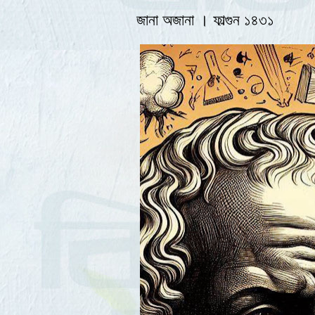
জানা অজানা । ফাল্গুন ১৪৩১