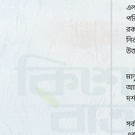
এল
পর
রক
নি
উত
মান
আর
দর্শ
সর