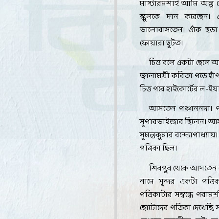
মাস্টারমশাই আমি অল্প দ
স্কুলকে দান করেছেন
ভালোবাসতেন। ওঁকে ছড়া
ফোয়ারা ছুটত
।
চিত্ত বলে একটা ছেলে 
জ্বালাময়ী কবিতা পড়ে হা
চিত্ত পরে হাইকোর্টের ল-ই
আসতেন পঞ্চাননদা। প
সুপারভাইজার ছিলেন। আসতে
সুমন্তকুমার বন্দ্যোপাধ্যা
পত্রিকা ছিল
।
শিবপুর থেকে আসতেন নয়
নামে সুন্দর একটা পত্
পত্রিকাটার সম্বন্ধে পরাম
ছোটোদের পত্রিকা দেখেছি
,