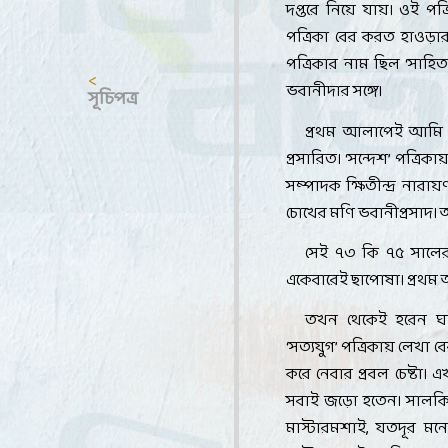
দপ্তরে নিয়ে যায়। ওই প
পত্রিকা বের করত হাওড়ার
পত্রিকার নাম ছিল
‘
সাহিত্
<
ভবানীদার
সঙ্গে
।
সূচিপত্র
প্রথম আলাপেই আমি ম
প্রসারিত।
‘
সন্দেশ
’
পত্রিকায়
সম্পাদক ক্ষিতীন্দ্র নারায়
চোখের মণি ভবানীপ্রসাদ।
সেই ৭৩ কি ৭৫ সালের 
একেবারেই ছাপোষা। প্র
তখন থেকেই হরেন 
‘
সত্যযুগ
’
পত্রিকায় লেখা ব
করে নেবার প্রবল চেষ্ট
সবাই জড়ো হতেন। সালকি
মাস্টারমশাই
,
যতদূর মনে