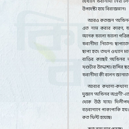
যেখানে ভবানীদা নেই। ল
উপদেষ্টা হয়ে বিরাজমান
।
আরও কতজন
‘
অভিনব
এত নাম করার কারণ
,
ভ
অনেক ভালো ভালো পত্রিকা
ভবানীদা নিতেন। ছাপাতে
ছাপা হত। তখন ওখানে ম
বাড়ির কাছেই
‘
অভিনব অ
খণ্ডটার উদ্দেশ্যে। হাসির 
ভবানীদা কী বলেন জানত
আবার কখনো-কখনো ভ
দুজনে
‘
অভিনব অগ্রণী
’-
ত
থেকে উঠে যায়। দিলীপদা
বড়বাগানে পাকাপাকি হয়।
কত ফিস্ট হয়েছে
।