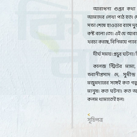
আরাধনা গুপ্তর কথা 
আমাদের লেখা পাঠ হত। সেই
সভা শেষে হাওড়ার বাসে 
কষ্ট বলো তো। এই যে আরা
খরচা করছে
,
বিনিময়ে পাবে
দীর্ঘ সময়। প্রচুর ঘটনা
কলেজ স্ট্রিটের মামা
ভবানীপ্রসাদ দে
,
সুধীন্
মজুমদারের সঙ্গেই কত গল
মানুষ। কত ঘটনা। কত আর
কলম থামাতেই হল
।
<
সূচিপত্র