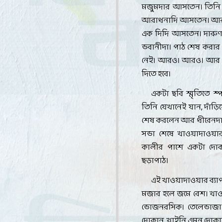
মজুমদার আসতেন। তিনি
আরাধনাদি আসতেন। আরও ক
এক দিদি আসতেন। দারুণ 
ভবানীদা। পাঠ শেষ করার স
নেই। আরও। আরও। আর বি
দিতে হবে
।
একটা ছবি স্মৃতিতে স
তিনি যেখানেই যান
,
দাঁড়ি
শেষ করলেন আর ধীরেনদা ড
সভা শেষে খাওয়াদাওয়ার 
কালীর পাশে একটা দোকা
ছড়াপাঠ
।
এই খাওয়াদাওয়ার ব্যা
মজার হলে জমে বেশ। খাও
ভোজনরসিক। তেলেভাজা খু
দোকান
,
খাইনি এমন দোক