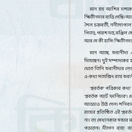
মনে হয় আশির দশকের
ক্ষিতীনদার বাড়ি গেছি। 
শৈল চক্রবর্তী
,
ননীগোপাল চ
পিতা)
,
পরেশ দত্ত
,
মঞ্জিল 
আর সে কী হাসি! ক্ষিতীন
মনে আছে
,
ভবানীদা 
দিয়েছেন। দুই সম্পাদকের 
খেতে তিনি ভবানীদার লেখ
এ-কথা সত্যজিৎ রায় ভবা
‘
প্রবর্তক
’
পত্রিকার কথা
‘
প্রবর্তক আর্ট ফার্নিচার
’
।
ম
আড্ডাও উঠে গেল। শনিবার
রায়ের প্রতিষ্ঠিত এই
‘
প্রবর্
না। তা সেখানকার সভার মধ্
পড়তেন। দীপেন রাহা 