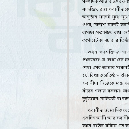
সম্পাদক আমার ওপর রুষ্ট।
সত্যজিৎ রায় ভবানীদাক
অনুষ্ঠান মানেই মুখে মু
ওপর
, ‘
সন্দেশ
’
মানেই ভবা
বসেছে। সত্যজিৎ রায় নে
কর্পোরেট কালচার। প্রাতি
তখন
‘
গণশক্তি
’-
র পাত
‘
শুকতারা
’-
য় লেখা বের হল
শেষ। এসব আমার সামনেই 
হয়
,
বিখ্যাত প্রতিষ্ঠান ও
ভবানীদা নিজেকে বেচে
যাঁদের গলায় বকলস। অর
দুর্বৃত্তায়ন। সাহিত্যই-বা ব
ভবানীদা মনের দিক থে
একদিন আমি আর ভবানীদা 
ভাসে। বাইরে বেরিয়ে এসে 