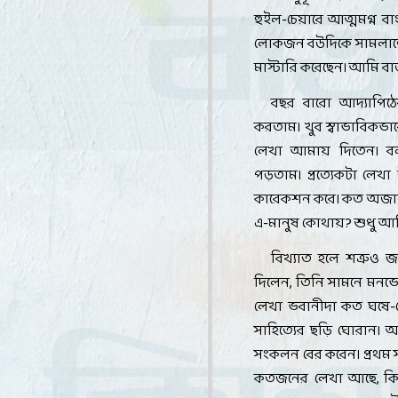
হুইল-চেয়ারে আত্মমগ্ন বাং
লোকজন বউদিকে সামলাতে হ
মাস্টারি করেছেন। আমি বা
বছর বারো আদ্যাপিঠ
করতাম। খুব স্বাভাবিকভ
লেখা আমায় দিতেন। ব
পড়তাম। প্রত্যেকটা লেখ
কারেকশন করে। কত অজানা
এ-মানুষ কোথায়
?
শুধু আ
বিখ্যাত হলে শত্রুও জ
দিলেন
,
তিনি সামনে মনভো
লেখা ভবানীদা কত ঘষে-ম
সাহিত্যের ছড়ি ঘোরান
সংকলন বের করেন। প্রথম
কতজনের লেখা আছে
,
কি