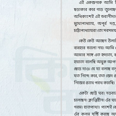
এই একজনকে আমি নি
ছড়াকার করে গড়ে তুলেছে
অধিকাংশই এই ভবানীদার স
মুখোপাধ্যায়
,
অপূর্ব দত্ত
চট্টোপাধ্যায়রা তো সবসময়
কেউ কেউ আছেন উলটো
ব্যবহার ভালো নয়। আমি 
আমার সঙ্গে এত হৃদ্যতা
,
ক
হয়তো বলেছি অমুক আপনার
ছেড়ে দাও। যে যা বলছে ব
যত নিন্দে করে
,
তত জেদ চে
নিজের চোখে পরখ করেছি
।
একটা ছোট্ট ঘর। নড়ব
চলেছেন। ক্লান্তিহীন। ওঁর
গরম। হাতপাখা। পাশেই কেউ
ওঁর কলম সৃষ্টি করছে অফ