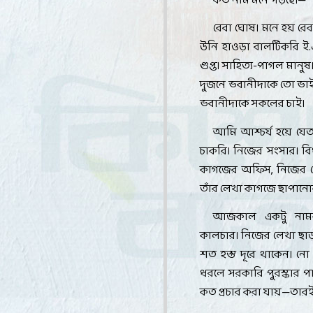
কত নাম মনে পড়ছে।—
রেবা ঘোষ। মনে হয় রে
উনি হাওড়া বালটিকরি ই.
গুপ্ত। সাহিত্য-পাগল মান
দুজনে ভবানীদাকে তো ভাই
ভবানীদাকে সকলের চাই
।
আমি আশ্চর্য হয়ে যেতা
চাকরি। নিজের সংসার। বি
কাগজের অফিস
,
নিজের 
তাঁর লেখা কাগজে ছাপানোর
আজকাল একটু নামকরা
কালচার। নিজের লেখা ছাড়
শত হস্ত দূরে থাকেন। নো 
ধরলে সরকারি পুরস্কার 
কত প্রচার করা যায়—তারই ঢ