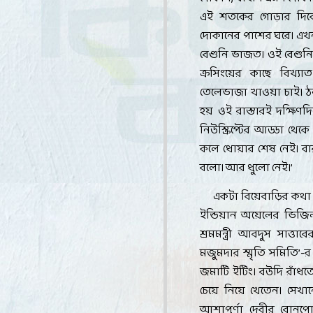
এই শতকের গোড়ার দিকে শ
দোকানের পাশের ঘরে। এখ
বেগুনি ভাজত। ওই বেগুনি ভ
ক্রসিংয়ের কাছে বিখ্যাত
তেলেভাজা খাওয়া চাই। ঠনঠ
হয় ওই রাস্তারই দক্ষি
নিউস্ক্রিপ্টের আড্ডা থে
কলে ধোয়ার শেষ নেই। 
বলো। আর ধুলো নেই।
’
একটা বিয়েবাড়ির কথা 
ইন্ডিয়ান অয়েলের ভিজিল্য
শ্রমমন্ত্রী আবদুস সাত্
মজুমদার স্মৃতি সমিতি
’-
র 
জমাটি ইটিং। বউদি রাঁধত
চেয়ে নিয়ে খেতেন। সেখ
আশাপূর্ণা দেবীর বোনপ