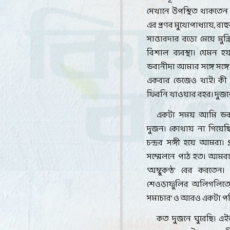
সেখানে উপস্থিত থাকতেন ক
এর প্রণব মুখোপাধ্যায়
,
রাহ
সাত্তারদার বড়ো মেয়ে মুন্
বিশাল ব্যবস্থা। যেমন 
ভবানীদা আমার সঙ্গে সঙ্
একবার ভেজেও খাই। কী 
ফিরনি খাওয়ার বহর। দুজন
একটা সময় আমি ভবান
দুজন। কোথায় না গিয়েছ
চন্দ্রর সঙ্গী হয়ে আমরা। প
সম্মেলনে পাঠ হত। আমরা 
‘
অম্বুকণ্ঠ
’
বের করতেন। আ
শেওড়াফুলির অলিগলিতে আ
সমাচার
’
ও আরও একটা পত্র
কত দুজনে ঘুরেছি। এ