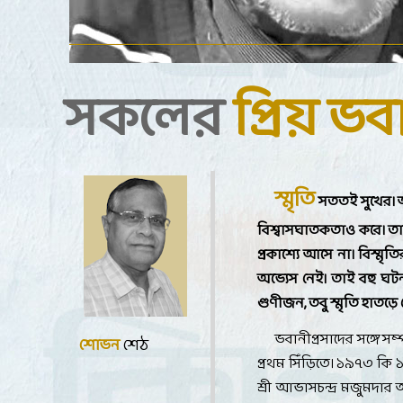
সকলের
প্রিয় ভব
স্মৃতি
সততই সুখের। 
বিশ্বাসঘাতকতাও করে। তা
প্রকাশ্যে আসে না। বিস্ম
অভ্যেস নেই। তাই বহু ঘটন
গুণীজন
,
তবু স্মৃতি হাতড়ে
ভবানীপ্রসাদের সঙ্গে 
শোভন
শেঠ
প্রথম সিঁড়িতে। ১৯৭৩ কি
শ্রী আভাসচন্দ্র মজুমদা