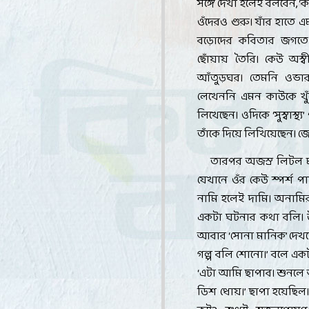
সঙ্গে দেখা হলেই বলবেন
, ‘
ক
ওঁদেরও গুরু। যাঁর হাতে
বড়োদের কবিতার জগতে প
ছোঁয়ায় তৈরি। কেউ অস্
আঁতুড়ঘর। তেমনি ওভারল্
লেখেননি এমন কাউকে খুঁজ
লিখেছেন। ওদিকে
‘
সুস্বাস্থ্য
’
তাঁকে দিয়ে লিখিয়েছেন। 
তারপর অজস্র লিটল ম
যেখানে ওঁর কেউ স্পর্শ
নামি হলেই দামি। অনামির
একটা ঘটনার কথা বলি। উ
আবার
‘
সোনা মানিক
’
দেখ
গল্প বলি শোনো।
’
বলে একট
‘
এটা আমি ছাপাব। শুনলে
ডিশ ধোয়।
’
ছাপা হয়েছিল