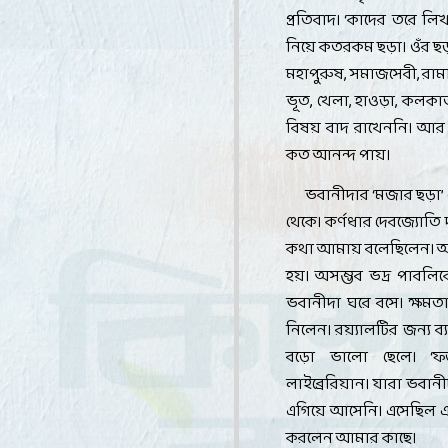
প্রতিবাদ।
‘
কাদের তরে লিখ
নিয়ে কতরকম ছড়া। ওঁর ছড়
মহাপুরুষ
,
সমাজসেবী
,
রাম
ভূত
,
খেলা
,
হাওড়া
,
কলকা
বিষয় বাদ রাখেননি। আর 
কত আনন্দ পায়
।
ভবানীদার
‘
মজার ছড়া
’
থেকে। কর্ণধার দেবজ্যোতি 
কথা আমায় বলেছিলেন। আমা
হয়। অসম্ভব ভদ্র পাবলিক
ভবানীদা ঘরে বসে। ক্ষমত
নিলেন। রয়্যালটির জন্য ব্য
বড়ো ভালো ছেলে।
‘
ফ
লাইব্রেরিয়ান। যারা ভবান
এগিয়ে আসেনি। এসেছিল এই
করলেন আমার কাছে
।