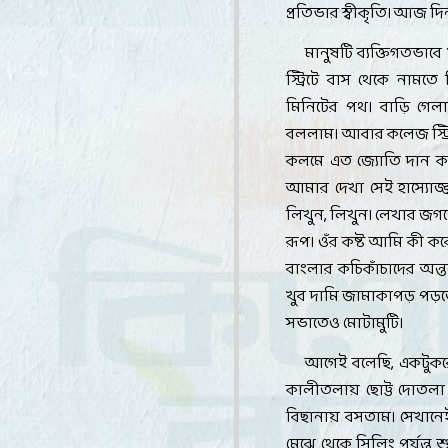
প্রতিভার স্বীকৃতি। আজ 
মানুষটি ব্যক্তিগতভা
স্ট্রিটে বাস থেকে নাম
মিনিটের পথ। বাড়ি গেল
বললাম। আবার কলেজ স্ট্র
কলমে এত জ্যোতি দান ক
আমার দেখা সেই হাস্যোজ্
লিখুন
,
লিখুন। লেখার জগত
রূপ। ওঁর কষ্ট আমি কী কর
বাংলার কচিকাঁচাদের অন্
খুব দামি জামাকাপড় পড়তে 
সভাতেও মোটামুটি
।
আগেই বলেছি
,
একটুকর
কালীতলায় ছোট্ট দোতলা
বিছানায় বসতাম। সেখানেই
মেঝে থেকে সিলিং পর্যন্ত