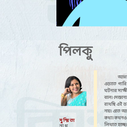
পিলকু
আমার
এড়াতে পারি
ঘটনার সাক্
বলে। সেজন্য
রাখছি এই ডা
নয়। এতে আম
কথা। কখনও ঘ
সু স্মি তা
লিখতে হচ্ছে
না থ