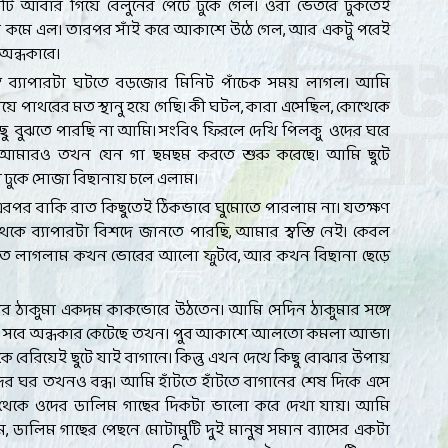
টি আবার গিয়ে বেলুনের পেটে ঢুকে গেল। ওরা ভেতরে ঢুকতেই
কমে এল। তারপর সাঁই করে আকাশে উঠে গেল, আর একটু পরেই
 অন্ধকারে।
ত ব্যাপারটা ঘটতে বড়জোর মিনিট পাঁচেক সময় লাগল। আমি
য়ে পাথরের মত স্থানু হয়ে গেছি। কী ঘটল, কারা এসেছিল, কোত্থেকে
্ছু বুঝতে পারছি না আমি। সংবিৎ ফিরলে দেখি পিলকু ওদের ঘরে
ে। আমারও তখন যেন গা ছমছম করতে শুরু করেছে। আমি ছুটে
 ঢুকে সোজা বিছানায় চলে এলাম।
এরপর বাকি রাত কিছুতেই ঠিকভাবে ঘুমোতে পারলাম না। যতক্ষণ
েকে ব্যাপারটা বিশদে জানতে পারছি, আমার স্বস্তি নেই। কেবল
তে লাগলাম কখন ভোরের আলো ফুটবে, আর কখন বিছানা ছেড়ে
 ঠাকুমা একদম কাকভোরে উঠতেন। আমি সেদিন ঠাকুমার সঙ্গে
 সবে অন্ধকার কেটেছে তখন। পুব আকাশে আলতো কমলা আভা।
 বেরিয়েই ছুটে যাই বাগানে। কিন্তু এখন দেখে কিছু বোঝার উপায়
ের ঘর তখনও বন্ধ। আমি হাঁটতে হাঁটতে বাগানের শেষ দিকে এসে
থেকে ওদের ডালিম গাছের দিকটা ভালো করে দেখা যায়। আমি
াম, ডালিম গাছের পেছনে মোটামুটি দুই মানুষ সমান ব্যাসের একটা