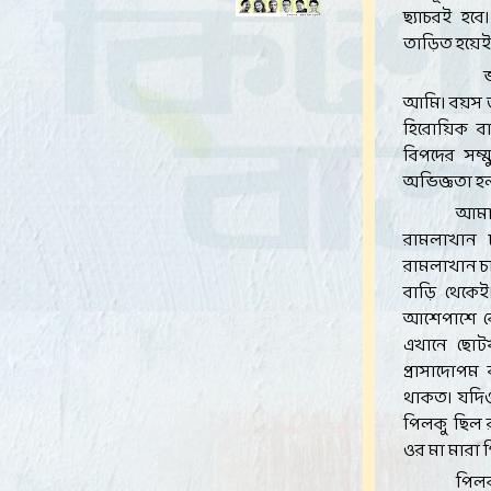
ছ্যাচরই হ
তাড়িত হয়েই 
আমি। বয়স জ
হিরোয়িক বা
বিপদের সম্
অভিজ্ঞতা হল
আমা
রামলাখান 
রামলাখান চ
বাড়ি থেকেই
আশেপাশে কো
এখানে ছোট
প্রাসাদোপম
থাকত। যদিও
পিলকু ছিল র
ওর মা মারা 
পিলক