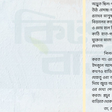
অদ্ভুত ছিল।
উঠে এসেছে।
চোখের মানু
বিড়ালের কানে
ও মেয়ে হলে 
কাঠি হাত-প
মুক্তোর মত
দেখতে।
পিলক
করত না। ওক
ইসকুলে আসত
কখনও বাড়ির
যেহেতু ওরা 
দিয়ে জুড়ে আ
ওর দেখা পে
করত। প্রচ
বাড়িতে থেকে
তা, 