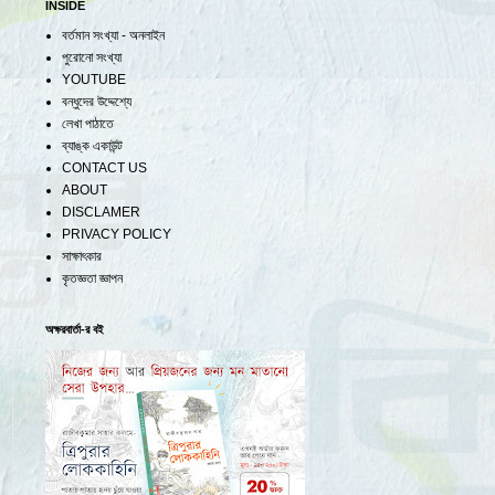
INSIDE
বর্তমান সংখ্যা - অনলাইন
পুরোনো সংখ্যা
YOUTUBE
বন্ধুদের উদ্দেশ্যে
লেখা পাঠাতে
ব্যাঙ্ক একাউন্ট
CONTACT US
ABOUT
DISCLAMER
PRIVACY POLICY
সাক্ষাৎকার
কৃতজ্ঞতা জ্ঞাপন
অক্ষরবার্তা-র বই