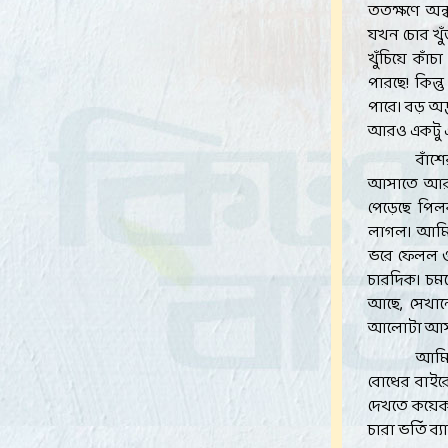
ততক্ষণে অন
যখন চোর খু
খুঁচিয়ে কা
পারছে! কিন্
পারে। বড় অদ্
আরও একটু এগ
বাঁশ
আসাতে আরও 
পেড়েছে পিল
লাগল। আমি 
ভরে ফেলল 
চারদিক। চম
আছে, সেখান
আলোটা আসছ
আমি 
বোধের বাইর
দেখতে কয়েক
চারা ভর্তি ব