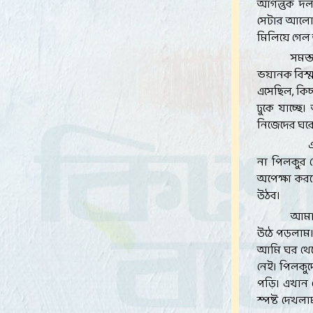
আগন্তুক দল
সেটার আলো 
মিলিয়ে গেল
সমস্
ভয়ানক বিস্ম
এসেছিল, কিচ
ঢুকে যাচ্ছ
নিজেদের ঘরে
না পিলকুর থ
অপেক্ষা কর
উঠব।
আমার
উঠে পড়লাম।
আমি ঘর থেকে
নেই। পিলকুদ
পড়ি। এখান 
স্পষ্ট দেখল