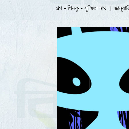
গল্প - পিলকু - সুস্মিতা নাথ । জানুয়