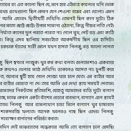
 গায়ের রং এত কালো ছিল যে, মনে হবে এইমাত্র কয়লার খনি থেকে
 অথচ চোখগুলো ছিল কেমন যেন শেওলা রঙের এবং ঘোলা। এমন
ষ আমি এযাবৎ দ্বিতীয়টি দেখিনি। তেমনই ছিল কান দুটো। ঠিক
র মতো ছোট্ট ছোট্ট। উপরে সামান্য ওঠানো, কিন্তু নীচের লতি নেই।
নির্ঘাত কানের দুল পরতে পারত না। গোল মুখ, পেট বড় এবং কাঠি
া। কিন্তু এসব ছাপিয়ে সবচাইতে আকর্ষণীয় ছিল ওর হাসিটা।
ো চকচকে দাঁতের সারী মেলে যখন হাসত পিলকু, বড় ভালো লাগত
ু ছিল স্বভাব লাজুক। খুব কম কথা বলত। মেলামেশাও একেবারে
ে কখনও খেলার মাঠে দেখিনি। ডাকলেও আসত না। চুপটি করে
, আবার ছুটি হয়ে গেলে সোজা ঘরে চলে যেত। এর বাইরে আর
 বাইরে বেরোত না সে। তবে আমি ওর দেখা প্রায় সময়ই পেতাম।
আমাদের নিকটতম প্রতিবেশি, যেহেতু আমাদের বাড়ি দুটো বাগান
ছে, মাঝে কেবল একটা বাঁশের বেড়ার ব্যবধান, বাগানে এলে প্রায়ই
তাম। পিলকু আর রামলাখান চাচা মিলে বাগানে খুব চাষাবাদ
ুর শাকসবজি ফলাত। অনেক ফলেরও গাছ ছিল ওদের। পিলকু
 সারাক্ষণ বাগানের পরিচর্চা করত।
সেদিন সেই মাঝরাতের অন্ধকারে আমি তো বাগানে চলে এসেছি।