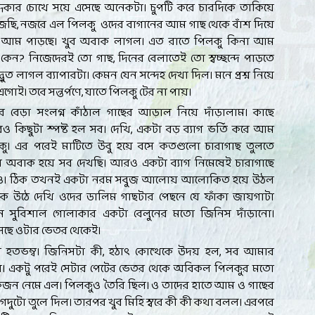
্ধকার চোখে সয়ে এসেছে অনেকটা। চুপটি করে চারদিকে তাকিয়ে
ঁজছি, নজরে এল পিলকু ওদের বাগানের আম গাছ থেকে বাঁশ দিয়ে
ঁচা আম পাড়ছে। খুব অবাক লাগল। এত রাতে পিলকু কিনা আম
তু কেন? নিজেদেরই তো গাছ, দিনের বেলাতেই তো স্বচ্ছন্দে পাড়তে
ভুত লাগল ব্যাপারটা। কেমন যেন সন্দেহ দেখা দিল। মনে প্রশ্ন নিয়ে
োই। তবে সন্তর্পণে, যাতে পিলকু টের না পায়।
ের বেড়া সংলগ্ন কাঁঠাল গাছের আড়াল নিয়ে দাঁড়ালাম। কাছে
কিছুটা স্পষ্ট হল সব। দেখি, একটা বড় ব্যাগ ভর্তি করে আম
কু। এর পরেই মাটিতে উবু হয়ে বসে কতগুলো চারাগাছ তুলতে
অবাক হয়ে সব দেখছি। আরও একটা ব্যাগ নিমেষেই চারাগাছে
ও। ঠিক তখনই একটা নরম সবুজ আলোয় আলোকিত হয়ে উঠল
কে উঠে দেখি ওদের ডালিম গাছটার পেছনে যে ফাঁকা জায়গাটা
ে সুবিশাল গোলাকার একটা বেলুনের মতো জিনিস দাঁড়ানো।
ে ওটার ভেতর থেকেই।
হতভম্ব। জিনিসটা কী, হঠাৎ কোত্থেকে উদয় হল, সব আমার
ে। একটু পরেই সেটার পেটের ভেতর থেকে অবিকল পিলকুর মতো
জন নেমে এল। পিলকুও তৈরি ছিল। ও তাদের হাতে আম ও গাছের
্যাগদুটো তুলে দিল। তারপর খুব মিহি স্বরে কী কী কথা বলল। এরপরে