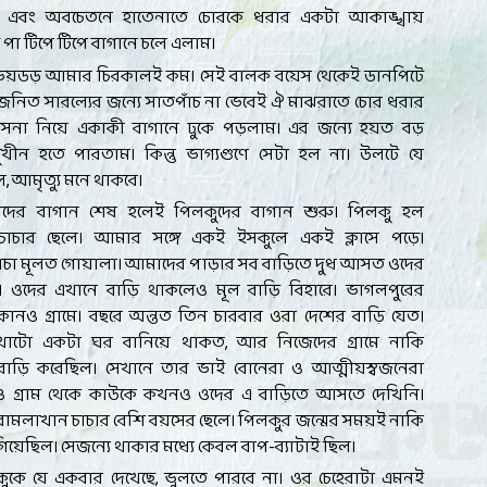
বে। এবং অবচেতনে হাতেনাতে চোরকে ধরার একটা আকাঙ্খায়
পা টিপে টিপে বাগানে চলে এলাম।
ভয়ডড় আমার চিরকালই কম। সেই বালক বয়েস থেকেই ডানপিটে
নিত সারল্যের জন্যে সাতপাঁচ না ভেবেই ঐ মাঝরাতে চোর ধরার
সনা নিয়ে একাকী বাগানে ঢুকে পড়লাম। এর জন্যে হয়ত বড়
মুখীন হতে পারতাম। কিন্তু ভাগ্যগুণে সেটা হল না। উলটে যে
, আমৃত্যু মনে থাকবে।
দের বাগান শেষ হলেই পিলকুদের বাগান শুরু। পিলকু হল
চাচার ছেলে। আমার সঙ্গে একই ইসকুলে একই ক্লাসে পড়ে।
াচা মূলত গোয়ালা। আমাদের পাড়ার সব বাড়িতে দুধ আসত ওদের
। ওদের এখানে বাড়ি থাকলেও মূল বাড়ি বিহারে। ভাগলপুরের
নও গ্রামে। বছরে অন্তত তিন চারবার ওরা দেশের বাড়ি যেত।
খাটো একটা ঘর বানিয়ে থাকত, আর নিজেদের গ্রামে নাকি
 বাড়ি করেছিল। সেখানে তার ভাই বোনেরা ও আত্মীয়স্বজনেরা
 গ্রাম থেকে কাউকে কখনও ওদের এ বাড়িতে আসতে দেখিনি।
ামলাখান চাচার বেশি বয়সের ছেলে। পিলকুর জন্মের সময়ই নাকি
গিয়েছিল। সেজন্যে থাকার মধ্যে কেবল বাপ-ব্যাটাই ছিল।
ুকে যে একবার দেখেছে, ভুলতে পারবে না। ওর চেহেরাটা এমনই