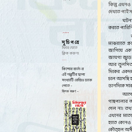
কিন্তু এখনও
দেখতে পাই 
ঘটনা
করতে পারিন
....
.
সূ চি প ত্রে
মাঝরাতে প্র
ফিরে যেতে
জাগিয়ে এক
ক্লিক করুণ।
জায়গা জুড়ে।
....
আর তুলসিতল
কিশোর বার্তা-র
দিকের একদ
এই গল্পটির ছাপা
চলে আসছি হঠ
সংখ্যাটি রেজিঃ ডাকে
ডানদিকে সর
পেতে -
ক্লিক করুণ -
আগেই
গাছপালার আধ
গেল না। তখ
এখনের মতো স
হাতে কোনও হ
কৌতূহল অসী