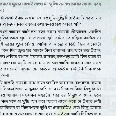
 ভোরের ফুলের মতোই তাজা সে স্মৃতি। এখনও চোখের সামনে হুবহু
সব।
টা এতটাই রহস্যময় যে, কোনও যুক্তি বুদ্ধি দিয়েই আমি এর ব্যাখ্যা
ি। একদম বালক বয়সের কথা হলেও বেশ ভয়বহ স্মৃতি।
তখন আমার আট-দশ বছর বয়স। সময়টা গ্রীষ্মকাল। একদিন
কৃতির ডাকে ঘুম ভেঙ্গে গেল। ছোট বাইরে পেয়েছিল। কাউকে না
াই দরজা খুলে বেরিয়ে আসি। আমাদের বাড়িটা ছিল অনেকটা
 তিন দিক জুড়ে ঘর। সামনে টানা বারান্দা। মাঝখানে মস্ত উঠোন,
া পেরিয়ে বাগান। টয়লেট, স্নানঘর, কলপাড় আদি ছিল ঘরের বাঁ
ম কোনায়। আমি সোজা সেখানে চলে আসি। বাথরূম সেরে যখন
াৎ মনে হল বাগানে যেন কেউ আছে। কেউ যেন হেঁটে বাঁ দিক থেকে
ে গেল।
 বলেছি, সময়টা মাঝ রাত। চারদিক অন্ধকার। বাগানের ভেতরে
িক্যের জন্যে অন্ধকার বেশি গাঢ়। ও দিকে তাকিয়ে কিছু বোঝা
নও আমাদের মফসসল শহরটায় ঘরে ঘরে বিদ্যুৎ আসেনি। ফলে
ঙ্গে সঙ্গে যে সুইচ অন করে আলো জ্বেলে দেবো সে উপায় নেই।
্যারিকেন বা নিদেনপক্ষে কুপি বা মোমবাতিও নেই। কিন্তু আমার
ম। বাগানে এত রাতে কে এসেছে জানতেই হবে। আমি নিশ্চিত চোর