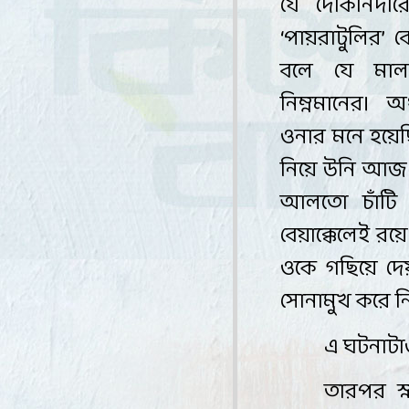
যে
দোকানদারে
‘
পায়রাটুলির
’
ব
বলে
যে
মাল
নিম্নমানের।
অ
ওনার
মনে
হয়ে
নিয়ে
উনি
আজ
আলতো
চাঁটি
বেয়াক্কেলেই
রয়ে
ওকে
গছিয়ে
দে
সোনামুখ
করে
ন
এ ঘটনাট
তারপর স্