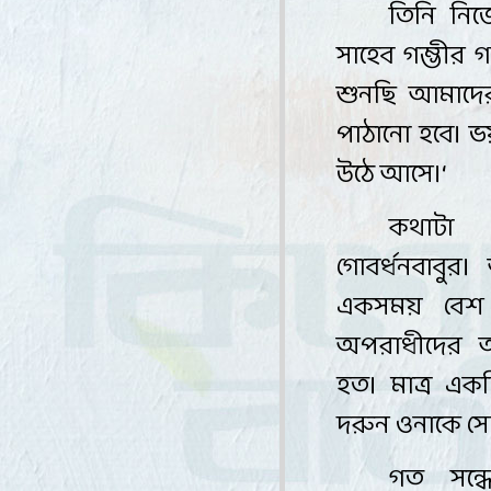
তিনি নি
সাহেব গম্ভীর
শুনছি আমাদের
পাঠানো হবে। ভ
উঠে আসে
।
‘
কথাটা 
গোবর্ধনবাবুর।
একসময় বেশ
অপরাধীদের আন
হত। মাত্র এ
দরুন ওনাকে সেই
গত সন্