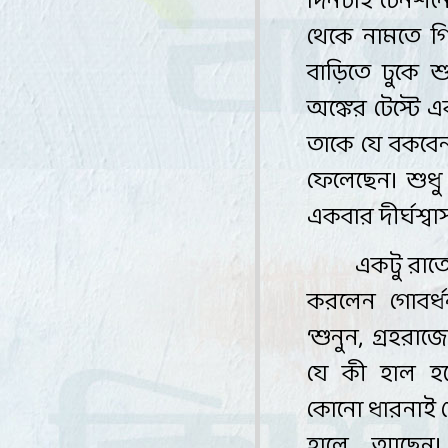
দিনটাই টেনশন
থেকে নামতে গ
বাড়িতে ঢুকে 
অঙ্কের টেস্টে 
তাকে যে বকবেন
ফেলেছেন। শুধ
একবার দীর্ঘশ্ব
একটু রাতে
করলেন গোবর্
‘
শুনুন
,
গ্রহরা
যে কী হাল হত
কোনো ধারনাই 
হালে আছেন