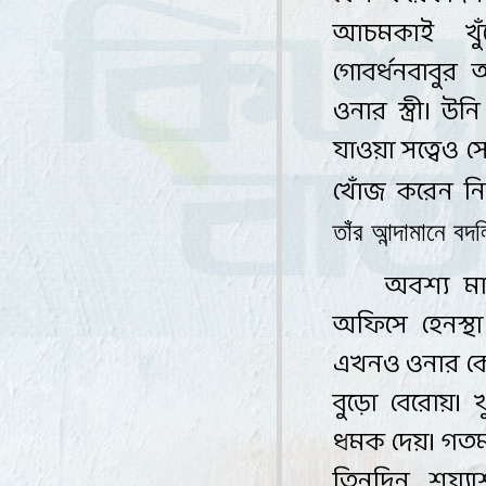
আচমকাই খু
গোবর্ধনবাবুর
ওনার স্ত্রী। উ
যাওয়া সত্বেও 
খোঁজ করেন ন
তাঁর আন্দামানে ব
অবশ্য ম
অফিসে হেনস্থ
এখনও ওনার কে
বুড়ো বেরোয়। 
ধমক দেয়। গতম
তিনদিন শয্য