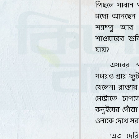
পিছলে সাবান প
মধ্যে আনছেন ন
শ্যাম্পু আর 
শাওয়ারের শুকি
যায়
?
এসবের প
সময়ও প্রায় ফুট
খেলেন। রাস্
মেট্রোতে চাপ
কনুইয়ের গোঁত্
ওনাকে দেখে সরখ
‘
এত দেরি