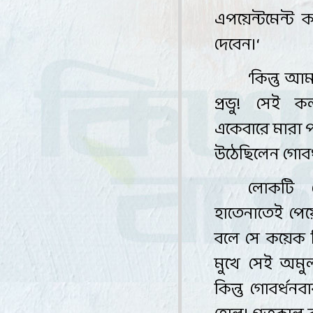
এপয়েন্টমেন্ট 
দেবেন
।
‘
‘
কিন্তু 
প্রভু! সেই 
একেবারে মারা 
উঠেছিলেন গোবর্
লোকটি 
হাতেনাতেই পে
বলে সে কয়েক ম
মুখে সেই অমু
কিন্তু গোবর্ধন