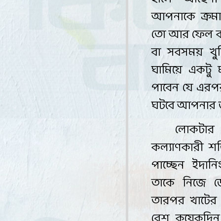
আপনাকে ক্রমাগ
তো আর ফেল ক
বা সবসময় খু
ঘামিয়ে একটু 
পাবেন যে এরপ
ঘটবে আপনার 
লোকটার
কল্যাণকারী শক্
পাচ্ছেন ইদান
তাকে নিজে ডে
তারপর খাটের ত
বেশ কয়েকদিন 