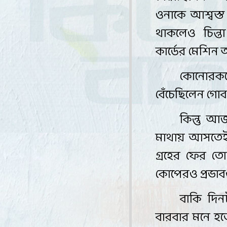
ওনাকে আশ্বস্
থাকলেও চিন্ত
কার্ডের মেশিন
কোনোরক
বেঁচেছিলেন গোবর
কিন্তু আজ
মাথায় আসতেই 
গ্রহের ফের ত
কোপেরও প্রভা
বাকি দিন
বারবার মনে হত