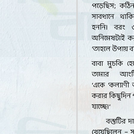
পড়েছিস
;
কঠি
সাবধানে থাকি
হননি। বরং ও
অনিমেষটাই কর
‘
তাহলে উপায় ব
বাবা মুচকি 
তামার আং
‘
একে
‘
কল্যাণী
করার কিছুদিন 
যাচ্ছে
।
‘
বস্তুটির 
খেয়েছিলেন – 