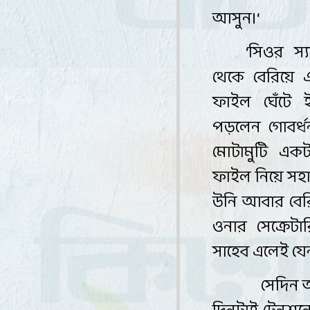
আসুন
।
‘
‘
সিওর স্য
থেকে বেরিয়ে 
ফাইল ঘেঁটে 
পড়লেন গোবর্ধন
মোটামুটি একট
ফাইল নিয়ে সহায়
উনি আবার বেরি
ওনার সেক্রেট
সাহেব এলেই যে
সেদিন 