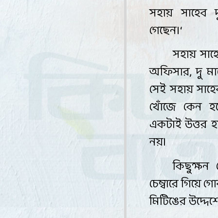
সহায় সাহেব 
গেছেন
।
‘
সহায় সাহ
অফিসার
,
দু ম
সেই সহায় সাহ
খোঁজে কেন হন
একটাই উত্তর 
নয়
।
কিছুক্ষন
চেম্বারে গিয়ে 
মিটিঙের উদ্দেশ্