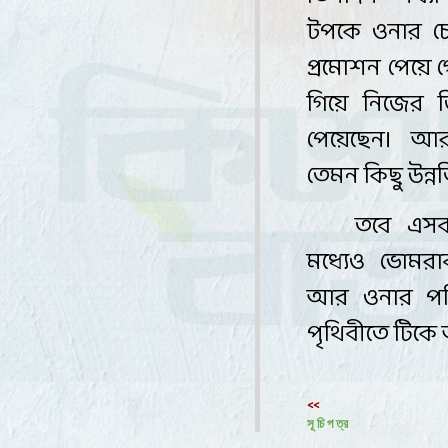
টপকে ওনার চ
প্রমোশন পেয়ে 
গিয়ে নিজের জ
পেয়েছেন। আ
তেমন কিছু উন্ন
তবে এসব
মধ্যেও ভোমর
আর ওনার পরি
পৃথিবীতে টিকে
<<
সূ চি প ত্র