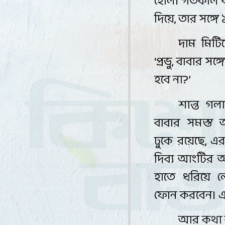
হোল। গতকাল বাব
দিয়ে
,
তার সঙ্গ
দাম মিটি
‘
প্রভু
,
বাবার সঙ্
হবে না
?’
শান্ত গল
বাবার সমস্ত
ঢুকে রয়েছে
,
এর
দিব্য আংটির 
হাতে ধরিয়ে 
ফোন করবেন। এ
আর কথা বা