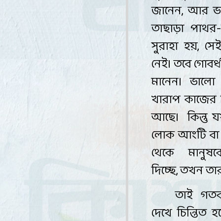
জানেন
,
আর ভবি
তাছাড়া পাথর
সুরাহা হয়
,
সে
নেই
।
তবে গোবর্ধ
মানেন। ভাল
খারাপ কাজের 
আছে
।
কিন্তু
লোক আংটি বা 
থেকে মানুষক
দিচ্ছে
,
তখন তার 
তাই গতক
দেখে চিন্তিত 