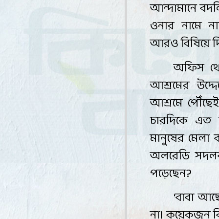
আন্দামানে বদল
ওনার নামে ন
আরও বিষিয়ে দি
অফিস থেক
আশ্রমের উদ্দে
আশ্রমে পৌঁছে
চারদিকে এত 
মানুষের মেলা 
অলরেডি সদলবল
পড়েছেন
?
‘
বাবা আছ
না। কয়েকজন বি