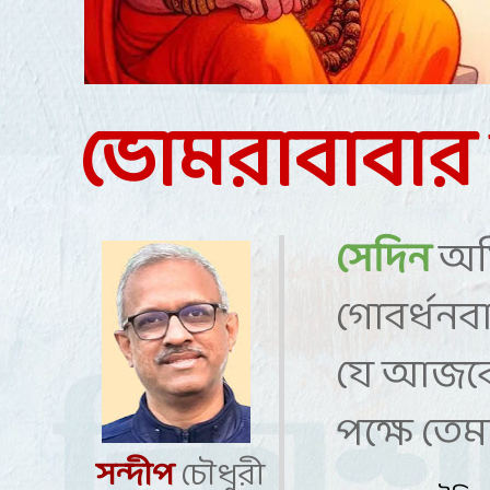
ভোমরাবাবা
সেদিন
অফ
গোবর্ধনবা
যে আজকে
পক্ষে তে
সন্দীপ
চৌধুরী