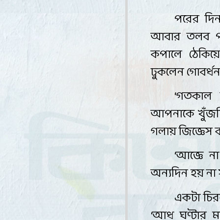
পরের দিন
আবার তলব পড়
কপালে ঠেকিয়ে
ঢুকলেন গোবর্ধন
‘
গতকাল 
আপনাকে খুঁজ
গলায় জিজ্ঞেস 
‘
আজ্ঞে না
অন্যদিন হয় না 
একটা চির
‘
আধ ঘণ্টার ম