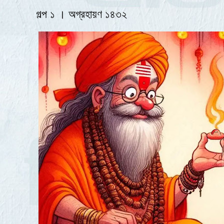
গল্প ১ । অগ্রহায়ণ ১৪৩২