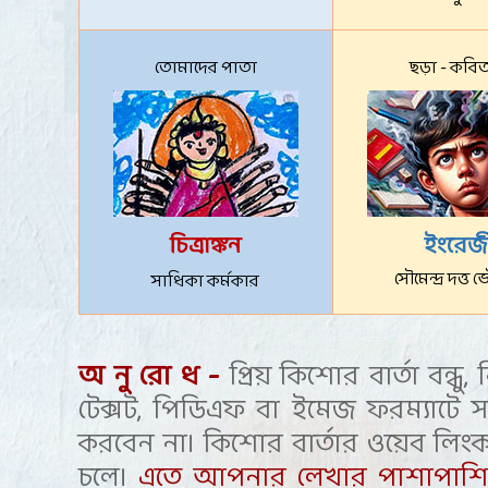
তোমাদের পাতা
ছড়া - কবি
চিত্রাঙ্কন
ইংরেজ
সৌমেন্দ্র দত্ত
সাধিকা কর্মকার
-
অ নু রো ধ
প্রিয় কিশোর বার্তা বন্ধু
,
টেক্সট
,
পিডিএফ বা ইমেজ ফরম্যাটে সাম
করবেন না। কিশোর বার্তার ওয়েব লিং
চলে।
এতে আপনার লেখার পাশাপাশি