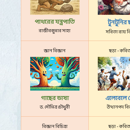
পাথরের যন্ত্রপাতি
টুনটুনির 
রাজীবকুমার সাহা
সবিতা রায় বি
জ্ঞান বিজ্ঞান
ছড়া - কবি
গাছের ভাষা
এলেবেলে 
ড. সৌমিত্র চৌধুরী
উত্থানপদ ব
বিজ্ঞান বিচিত্রা
ছড়া - কবি