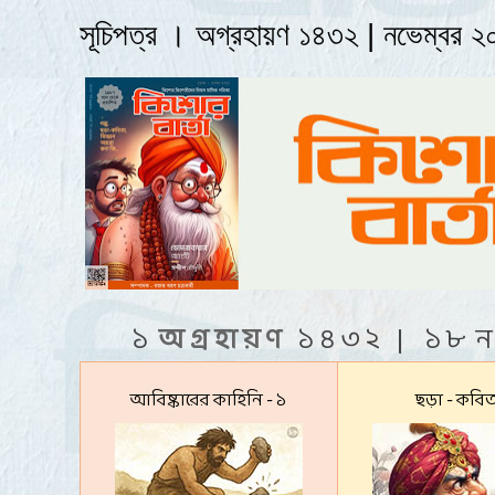
সূচিপত্র । অগ্রহায়ণ ১৪৩২ | নভেম্বর 
১
অ গ্র হা য় ণ
১ ৪ ৩ ২ | ১ ৮
ন 
আবিষ্কারের কাহিনি - ১
ছড়া - কবিত