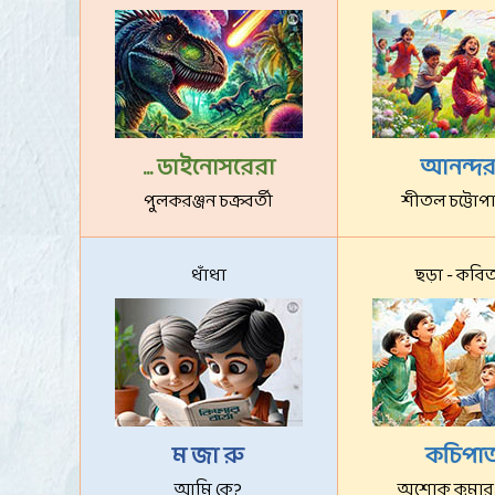
... ডাইনোসরেরা
আনন্দ
পুলকরঞ্জন চক্রবর্তী
শীতল চট্টোপা
ধাঁধা
ছড়া - কবি
ম জা রু
কচিপা
আমি কে
?
অশোক কুমার 