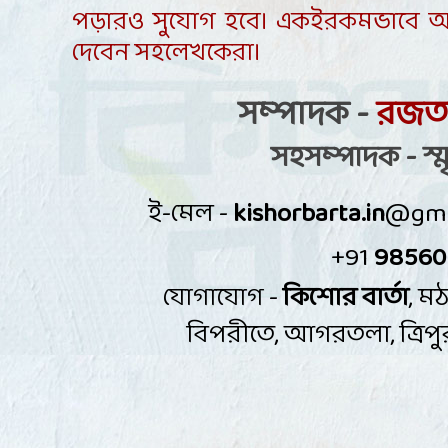
পড়ারও সুযোগ হবে। একইরকমভাবে 
দেবেন সহলেখকেরা
।
সম্পাদক -
রজতব
সহসম্পাদক - স্মৃ
ই-মেল -
kishorbarta.in
@gma
+91
98560
কিশোর বার্তা
,
মঠ
যোগাযোগ -
বিপরীতে
,
আগরতলা
,
ত্রি