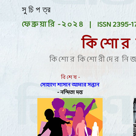
সু চি প ত্র
ফে ব্রু য়া রি - ২ ০ ২ ৪ |
ISSN 2395-1
কি শো র 
কি শো র কি শো রী দে র নি জ স
বি শে ষ -
সোহাগে শাসনে আমার সন্তান
-
নন্দিতা দত্ত