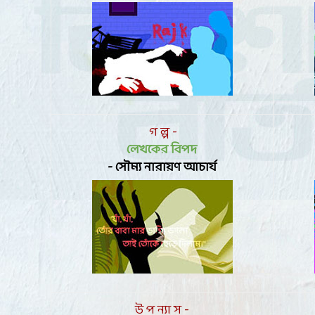
গ ল্প -
লেখকের বিপদ
-
সৌম্য নারায়ণ আচার্য
উ প ন্যা স -