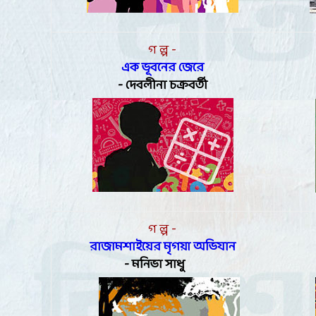
গ ল্প -
এক ভূবনের জেরে
-
দেবলীনা চক্রবর্তী
গ ল্প -
রাজামশাইয়ের মৃগয়া অভিযান
-
মনিভা সাধু