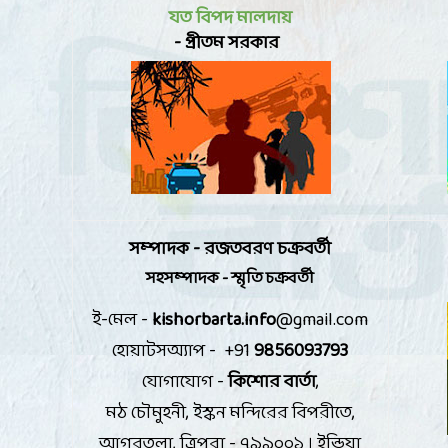
যত বিপদ মালদায়
- প্রীতম সরকার
সম্পাদক -
রজতবরণ চক্রবর্তী
সহসম্পাদক - স্মৃতি চক্রবর্তী
ই-মেল -
kishorbarta.info
@gmail.com
হোয়াটসঅ্যাপ - +91
9856093793
যোগাযোগ -
কিশোর বার্তা
,
মঠ চৌমুহনী
,
ইস্কন মন্দিরের বিপরীতে
,
আগরতলা
,
ত্রিপুরা - ৭৯৯০০১ । ইন্ডিয়া