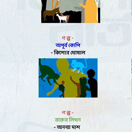
গ ল্প -
অপূর্ব কোপি
-
কিশোর ঘোষাল
গ ল্প -
রক্তের লিখন
- অনন্যা দাশ