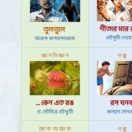
গীতার মার 
তুলতুলে
মৌসুমী গোয়
অরূপ বন্দ্যোপাধ্যায়
জ্ঞা ন বি জ্ঞা ন
গ ল্প
... কেন এত রঙ
রস ঘন
ড. সৌমিত্র চৌধুরী
কল্যাণ সেনগু
জা না অ জা না
গ ল্প