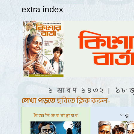
extra index
১
শ্রা ব ণ
১ ৪ ৩ ২ | ১
৮
জ
লেখা পড়তে
ছবিতে ক্লিক করুন-
গ ল্প
বৈ জ্ঞা নি কে র রা ন্না ঘ র