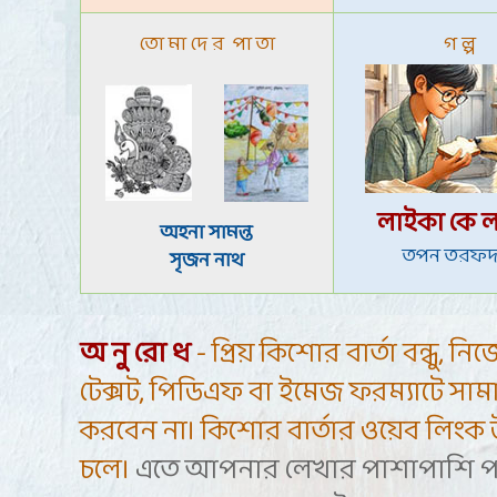
তো মা দে র পা তা
গ ল্প
লাইকা কে 
অহনা সামন্ত
তপন তরফদ
সৃজন নাথ
অ নু রো ধ
- প্রিয় কিশোর বার্তা বন্ধু, ন
টেক্সট, পিডিএফ বা ইমেজ ফরম্যাটে সামা
করবেন না। কিশোর বার্তার ওয়েব লিংক 
চলে।
এতে আপনার লেখার পাশাপাশি প