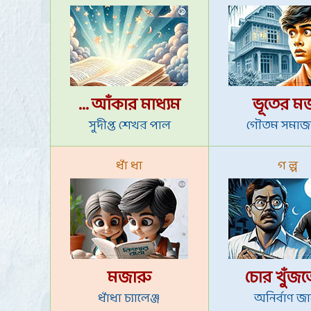
... আঁকার মাধ্যম
ভূতের ম
সুদীপ্ত শেখর পাল
গৌতম সমাজ
ধাঁ ধা
গ ল্প
মজারু
চোর খুঁজতে
ধাঁধা চ্যালেঞ্জ
অনির্বাণ জা