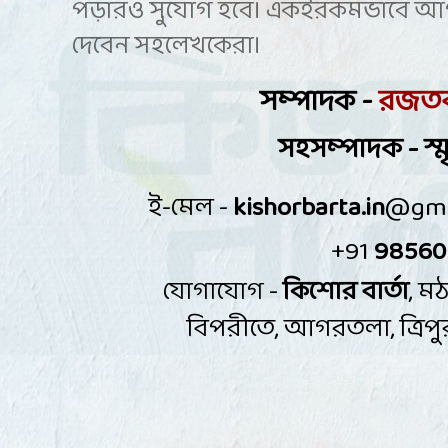
পড়ারও সুযোগ হবে। একইরকমভাবে আপ
দেবেন সহলেখকেরা।
সম্পাদক -
রজতবর
সহসম্পাদক - স্মৃ
ই-মেল -
kishorbarta.in
@gma
+91
98560
কিশোর বার্তা
,
মঠ
যোগাযোগ -
বিপরীতে
,
আগরতলা
,
ত্রি